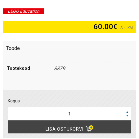
LEGO Education
60.00
€
Sis. KM
Toode
8879
Tootekood
Kogus
▲
▼
LISA OSTUKORVI