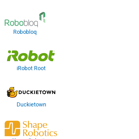
Robobloq
iRobot Root
Duckietown