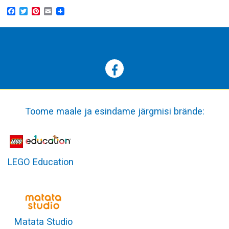
Facebook
Twitter
Pinterest
Email
b
Toome maale ja esindame järgmisi brände:
LEGO Education
Matata Studio